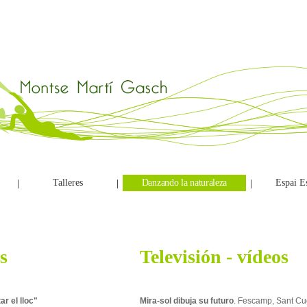
Talleres
Danzando la naturaleza
Espai Es
|
|
|
s
Televisión - vídeos
r el lloc"
Mira-sol dibuja su futuro
. Fescamp, Sant Cu