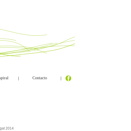
piral
Contacto
|
|
gat 2014